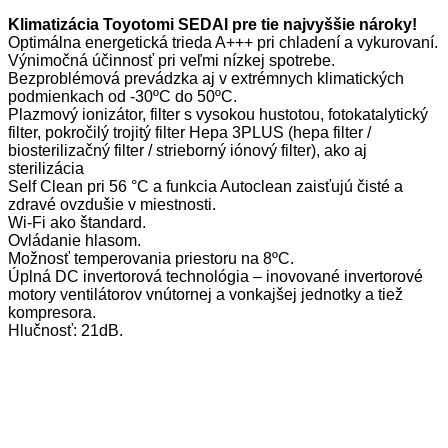
Klimatizácia Toyotomi SEDAI pre tie najvyššie nároky!
Optimálna energetická trieda A+++ pri chladení a vykurovaní.
Výnimočná účinnosť pri veľmi nízkej spotrebe.
Bezproblémová prevádzka aj v extrémnych klimatických
podmienkach od -30ºC do 50ºC.
Plazmový ionizátor, filter s vysokou hustotou, fotokatalytický
filter, pokročilý trojitý filter Hepa 3PLUS (hepa filter /
biosterilizačný filter / strieborný iónový filter), ako aj
sterilizácia
Self Clean pri 56 °C a funkcia Autoclean zaisťujú čisté a
zdravé ovzdušie v miestnosti.
Wi-Fi ako štandard.
Ovládanie hlasom.
Možnosť temperovania priestoru na 8ºC.
Úplná DC invertorová technológia – inovované invertorové
motory ventilátorov vnútornej a vonkajšej jednotky a tiež
kompresora.
Hlučnosť: 21dB.