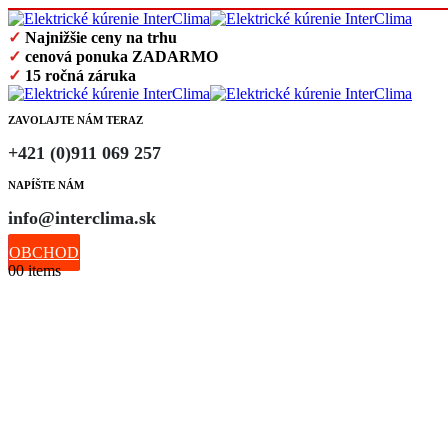
✓
Najnižšie ceny na trhu
✓
cenová ponuka ZADARMO
✓
15 ročná záruka
ZAVOLAJTE NÁM TERAZ
+421 (0)911 069 257
NAPÍŠTE NÁM
info@interclima.sk
OBCHOD
0
0 items