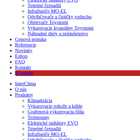
Tepelné čerpadlá
Infražiariče MO-EL
Odvlhčovače a čističky vzduchu
Ohrievače Toyotomi
Vykurovacie kvapaliny Toyotomi
Náhradné diely a príslušenstvo
Cenová ponuka
Referencie
Novinky
Eshop
FAQ
Kontakt
Výpredaj
InterClima
O nás
Produkty
Klimatizácia
Vykurovacie rohože a káble
Grafenová vykurovacia fólia
Termostaty
Elektrické radiátory EVO
Tepelné čerpadlá
Infražiariče MO-EL
Odvlhčovače a čističky vzduchu