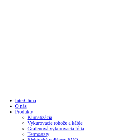
InterClima
O nás
Produkty
Klimatizácia
Vykurovacie rohože a káble
Grafenová vykurovacia fólia
Termostaty
Elektrické radiátory EVO