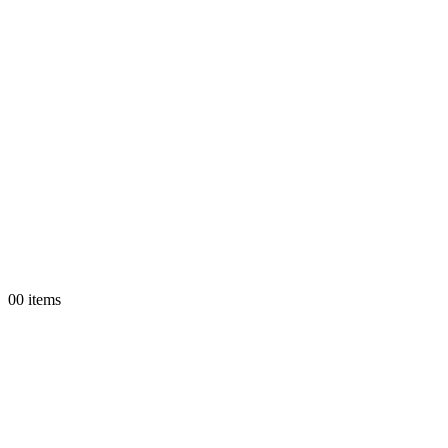
0
0 items