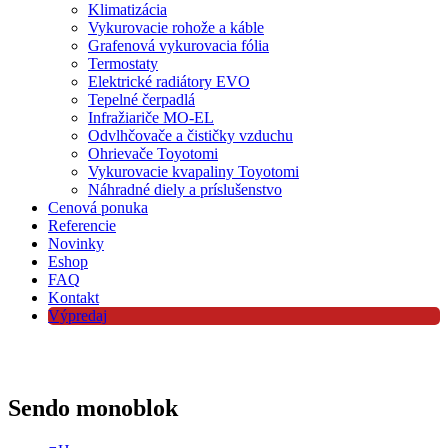
Klimatizácia
Vykurovacie rohože a káble
Grafenová vykurovacia fólia
Termostaty
Elektrické radiátory EVO
Tepelné čerpadlá
Infražiariče MO-EL
Odvlhčovače a čističky vzduchu
Ohrievače Toyotomi
Vykurovacie kvapaliny Toyotomi
Náhradné diely a príslušenstvo
Cenová ponuka
Referencie
Novinky
Eshop
FAQ
Kontakt
Výpredaj
Sendo monoblok