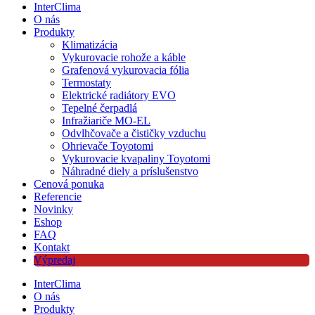
InterClima
O nás
Produkty
Klimatizácia
Vykurovacie rohože a káble
Grafenová vykurovacia fólia
Termostaty
Elektrické radiátory EVO
Tepelné čerpadlá
Infražiariče MO-EL
Odvlhčovače a čističky vzduchu
Ohrievače Toyotomi
Vykurovacie kvapaliny Toyotomi
Náhradné diely a príslušenstvo
Cenová ponuka
Referencie
Novinky
Eshop
FAQ
Kontakt
Výpredaj
InterClima
O nás
Produkty