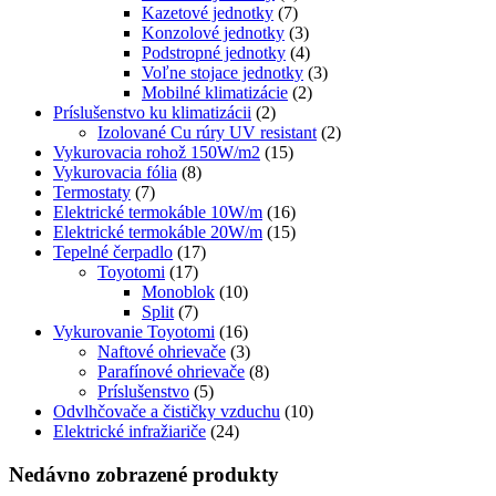
Kazetové jednotky
(7)
Konzolové jednotky
(3)
Podstropné jednotky
(4)
Voľne stojace jednotky
(3)
Mobilné klimatizácie
(2)
Príslušenstvo ku klimatizácii
(2)
Izolované Cu rúry UV resistant
(2)
Vykurovacia rohož 150W/m2
(15)
Vykurovacia fólia
(8)
Termostaty
(7)
Elektrické termokáble 10W/m
(16)
Elektrické termokáble 20W/m
(15)
Tepelné čerpadlo
(17)
Toyotomi
(17)
Monoblok
(10)
Split
(7)
Vykurovanie Toyotomi
(16)
Naftové ohrievače
(3)
Parafínové ohrievače
(8)
Príslušenstvo
(5)
Odvlhčovače a čističky vzduchu
(10)
Elektrické infražiariče
(24)
Nedávno zobrazené produkty