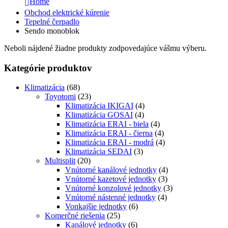
Home
Obchod elektrické kúrenie
Tepelné čerpadlo
Sendo monoblok
Neboli nájdené žiadne produkty zodpovedajúce vášmu výberu.
Kategórie produktov
Klimatizácia
(68)
Toyotomi
(23)
Klimatizácia IKIGAI
(4)
Klimatizácia GOSAI
(4)
Klimatizácia ERAI - biela
(4)
Klimatizácia ERAI - čierna
(4)
Klimatizácia ERAI - modrá
(4)
Klimatizácia SEDAI
(3)
Multisplit
(20)
Vnútorné kanálové jednotky
(4)
Vnútorné kazetové jednotky
(3)
Vnútorné konzolové jednotky
(3)
Vnútorné nástenné jednotky
(4)
Vonkajšie jednotky
(6)
Komerčné riešenia
(25)
Kanálové jednotky
(6)