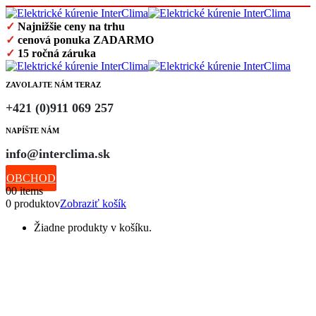
✓
Najnižšie ceny na trhu
✓
cenová ponuka ZADARMO
✓
15 ročná záruka
ZAVOLAJTE NÁM TERAZ
+421 (0)911 069 257
NAPÍŠTE NÁM
info@interclima.sk
OBCHOD
0
0 items
0 produktov
Zobraziť košík
Žiadne produkty v košíku.