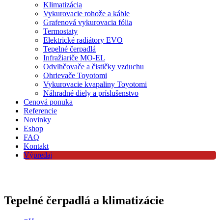
Klimatizácia
Vykurovacie rohože a káble
Grafenová vykurovacia fólia
Termostaty
Elektrické radiátory EVO
Tepelné čerpadlá
Infražiariče MO-EL
Odvlhčovače a čističky vzduchu
Ohrievače Toyotomi
Vykurovacie kvapaliny Toyotomi
Náhradné diely a príslušenstvo
Cenová ponuka
Referencie
Novinky
Eshop
FAQ
Kontakt
Výpredaj
Tepelné čerpadlá a klimatizácie