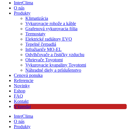
InterClima
O nás
Produkty
Klimatizácia
Vykurovacie rohože a káble
Grafenová vykurovacia fólia
Termostaty
Elektrické radiátory EVO
Tepelné čerpadlá
Infražiariče MO-EL
Odvlhčovače a čističky vzduchu
Ohrievače Toyotomi
Vykurovacie kvapaliny Toyotomi
Náhradné diely a príslušenstvo
Cenová ponuka
Referencie
Novinky
Eshop
FAQ
Kontakt
Výpredaj
InterClima
O nás
Produkty