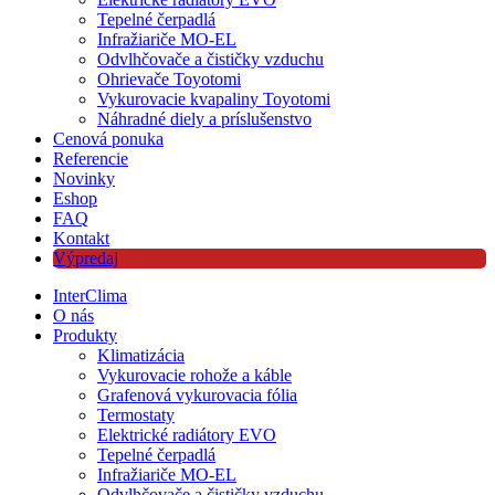
Tepelné čerpadlá
Infražiariče MO-EL
Odvlhčovače a čističky vzduchu
Ohrievače Toyotomi
Vykurovacie kvapaliny Toyotomi
Náhradné diely a príslušenstvo
Cenová ponuka
Referencie
Novinky
Eshop
FAQ
Kontakt
Výpredaj
InterClima
O nás
Produkty
Klimatizácia
Vykurovacie rohože a káble
Grafenová vykurovacia fólia
Termostaty
Elektrické radiátory EVO
Tepelné čerpadlá
Infražiariče MO-EL
Odvlhčovače a čističky vzduchu