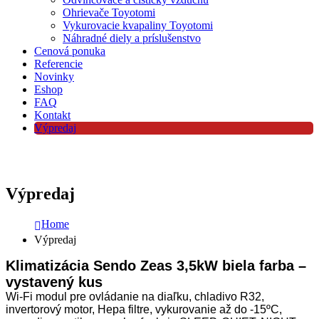
Ohrievače Toyotomi
Vykurovacie kvapaliny Toyotomi
Náhradné diely a príslušenstvo
Cenová ponuka
Referencie
Novinky
Eshop
FAQ
Kontakt
Výpredaj
Výpredaj
Home
Výpredaj
Klimatizácia Sendo Zeas 3,5kW biela farba –
vystavený kus
Wi-Fi modul pre ovládanie na diaľku, chladivo R32,
invertorový motor, Hepa filtre, vykurovanie až do -15ºC,