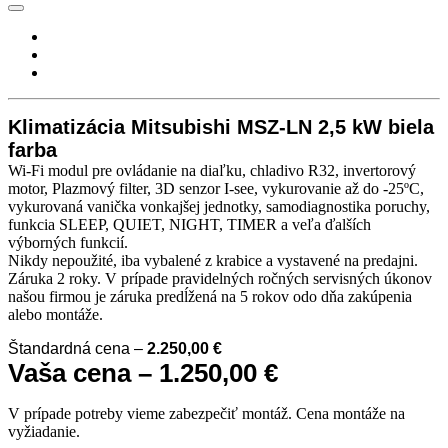
Klimatizácia Mitsubishi MSZ-LN 2,5 kW biela
farba
Wi-Fi modul pre ovládanie na diaľku, chladivo R32, invertorový
motor, Plazmový filter, 3D senzor I-see, vykurovanie až do -25ºC,
vykurovaná vanička vonkajšej jednotky, samodiagnostika poruchy,
funkcia SLEEP, QUIET, NIGHT, TIMER a veľa ďalších
výborných funkcií.
Nikdy nepoužité, iba vybalené z krabice a vystavené na predajni.
Záruka 2 roky. V prípade pravidelných ročných servisných úkonov
našou firmou je záruka predĺžená na 5 rokov odo dňa zakúpenia
alebo montáže.
Štandardná cena –
2.250,00 €
Vaša cena – 1.250,00 €
V prípade potreby vieme zabezpečiť montáž. Cena montáže na
vyžiadanie.