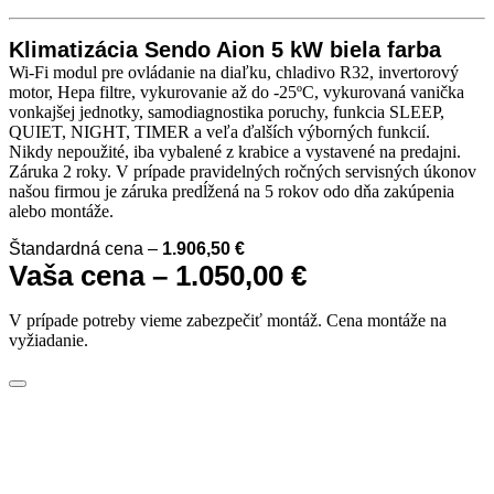
Klimatizácia Sendo Aion 5 kW biela farba
Wi-Fi modul pre ovládanie na diaľku, chladivo R32, invertorový
motor, Hepa filtre, vykurovanie až do -25ºC, vykurovaná vanička
vonkajšej jednotky, samodiagnostika poruchy, funkcia SLEEP,
QUIET, NIGHT, TIMER a veľa ďalších výborných funkcií.
Nikdy nepoužité, iba vybalené z krabice a vystavené na predajni.
Záruka 2 roky. V prípade pravidelných ročných servisných úkonov
našou firmou je záruka predĺžená na 5 rokov odo dňa zakúpenia
alebo montáže.
Štandardná cena –
1.906,50 €
Vaša cena – 1.050,00 €
V prípade potreby vieme zabezpečiť montáž. Cena montáže na
vyžiadanie.