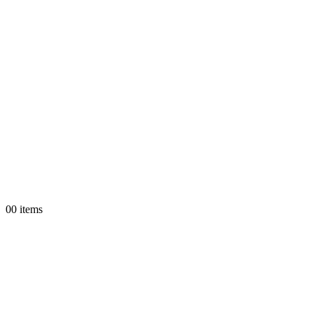
0
0 items