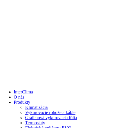
InterClima
O nás
Produkty
Klimatizácia
Vykurovacie rohože a káble
Grafenová vykurovacia fólia
Termostaty
Elektrické radiátory EVO