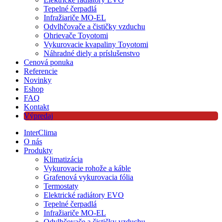
Tepelné čerpadlá
Infražiariče MO-EL
Odvlhčovače a čističky vzduchu
Ohrievače Toyotomi
Vykurovacie kvapaliny Toyotomi
Náhradné diely a príslušenstvo
Cenová ponuka
Referencie
Novinky
Eshop
FAQ
Kontakt
Výpredaj
InterClima
O nás
Produkty
Klimatizácia
Vykurovacie rohože a káble
Grafenová vykurovacia fólia
Termostaty
Elektrické radiátory EVO
Tepelné čerpadlá
Infražiariče MO-EL
Odvlhčovače a čističky vzduchu