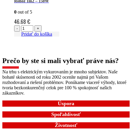
Rohož 1m2 – 150W
0
out of 5
46.68
€
-
+
Pridať do košíka
Prečo by ste si mali vybrať práve nás?
Na trhu s elektrickým vykurovaním je mnoho subjektov. Naše
bohaté skúsenosti od roku 2002 oceníte najmä pri Vašom
rozhodovaní a riešení problémov. Ponúkame viaceré výhody, ktoré
tvoria bezkonkurenčný celok pre 100 % spokojnosť našich
zákazníkov.
Úspora
Spoľahlivosť
Životnosť