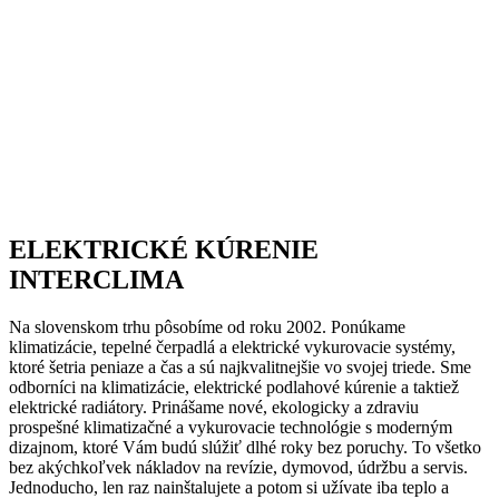
ELEKTRICKÉ KÚRENIE
INTERCLIMA
Na slovenskom trhu pôsobíme od roku 2002. Ponúkame
klimatizácie, tepelné čerpadlá a elektrické vykurovacie systémy,
ktoré šetria peniaze a čas a sú najkvalitnejšie vo svojej triede. Sme
odborníci na klimatizácie, elektrické podlahové kúrenie a taktiež
elektrické radiátory. Prinášame nové, ekologicky a zdraviu
prospešné klimatizačné a vykurovacie technológie s moderným
dizajnom, ktoré Vám budú slúžiť dlhé roky bez poruchy. To všetko
bez akýchkoľvek nákladov na revízie, dymovod, údržbu a servis.
Jednoducho, len raz nainštalujete a potom si užívate iba teplo a