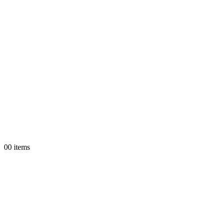
0
0 items