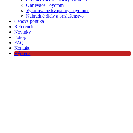
Ohrievače Toyotomi
Vykurovacie kvapaliny Toyotomi
Náhradné diely a príslušenstvo
Cenová ponuka
Referencie
Novinky
Eshop
FAQ
Kontakt
Výpredaj