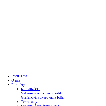
InterClima
O nás
Produkty
Klimatizácia
Vykurovacie rohože a káble
Grafenová vykurovacia fólia
Termostaty
Elektrické radiátory EVO