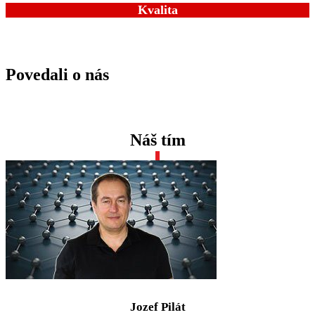
Kvalita
Povedali o nás
Náš tím
Jozef Pilát