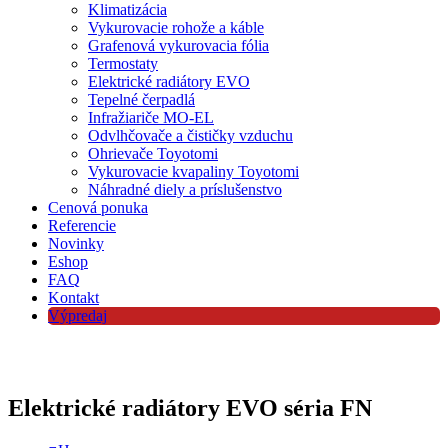
Klimatizácia
Vykurovacie rohože a káble
Grafenová vykurovacia fólia
Termostaty
Elektrické radiátory EVO
Tepelné čerpadlá
Infražiariče MO-EL
Odvlhčovače a čističky vzduchu
Ohrievače Toyotomi
Vykurovacie kvapaliny Toyotomi
Náhradné diely a príslušenstvo
Cenová ponuka
Referencie
Novinky
Eshop
FAQ
Kontakt
Výpredaj
Elektrické radiátory EVO séria FN