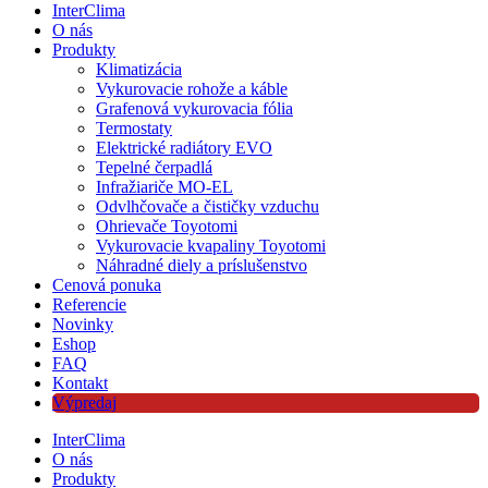
InterClima
O nás
Produkty
Klimatizácia
Vykurovacie rohože a káble
Grafenová vykurovacia fólia
Termostaty
Elektrické radiátory EVO
Tepelné čerpadlá
Infražiariče MO-EL
Odvlhčovače a čističky vzduchu
Ohrievače Toyotomi
Vykurovacie kvapaliny Toyotomi
Náhradné diely a príslušenstvo
Cenová ponuka
Referencie
Novinky
Eshop
FAQ
Kontakt
Výpredaj
InterClima
O nás
Produkty