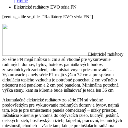
Home
Elektrické radiátory EVO séria FN
[ventus_stitle sc_title=“Radiátory EVO séria FN“]
Elektrické radiátory
zo série FN majú hrúbku 8 cm a sú vhodné pre vykurovanie
rodinných domov, bytov, hotelov, pamiatkových budov,
zdravotníckych zariadení, administratívnych priestorov atď….
Vykurovacie panely série FL majú výšku 32 cm a pre správnu
cirkuláciu teplého vzduchu je potrebné ponechať 2 cm voľného
priestoru nad panelom a 2 cm pod panelom. Minimálna potrebná
výška steny, kam sa kúrenie bude inštalovať je teda len 36 cm.
Akumulačné elektrické radiátory zo série FN sú vhodné
predovšetkým pre vykurovanie rodinných domov a bytov, najmä
tam, kde je pre umiestnenie panela obmedzený – nízky priestor..
Inštalácia kúrenia je vhodná do obývacích izieb, kuchýň, jedální,
detských izieb, hosťovských izieb, kúpeľní, pracovní, technických
miestností, chodieb – všade tam, kde je pre inštaláciu radiátora