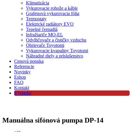
Klimatizácia
Vykurovacie rohože a káble
Grafenová vykurovacia fólia
Termostaty
Elektrické radiátory EVO
Tepelné čerpadlá
Infražiariče MO-EL
Odvlhčovače a čističky vzduchu
Ohrievače Toyotomi
Vykurovacie kvapaliny Toyotomi
Náhradné diely a príslušenstvo
Cenová ponuka
Referencie
Novinky
Eshop
FAQ
Kontakt
Výpredaj
Manuálna sifónová pumpa DP-14