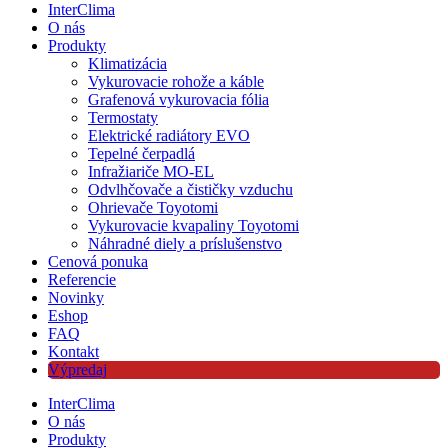
InterClima
O nás
Produkty
Klimatizácia
Vykurovacie rohože a káble
Grafenová vykurovacia fólia
Termostaty
Elektrické radiátory EVO
Tepelné čerpadlá
Infražiariče MO-EL
Odvlhčovače a čističky vzduchu
Ohrievače Toyotomi
Vykurovacie kvapaliny Toyotomi
Náhradné diely a príslušenstvo
Cenová ponuka
Referencie
Novinky
Eshop
FAQ
Kontakt
Výpredaj
InterClima
O nás
Produkty