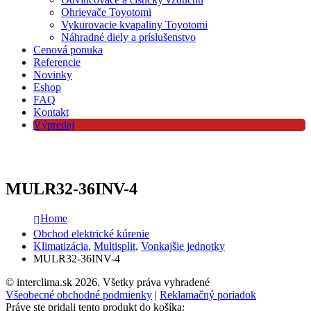
Ohrievače Toyotomi
Vykurovacie kvapaliny Toyotomi
Náhradné diely a príslušenstvo
Cenová ponuka
Referencie
Novinky
Eshop
FAQ
Kontakt
Výpredaj
MULR32-36INV-4
Home
Obchod elektrické kúrenie
Klimatizácia
,
Multisplit
,
Vonkajšie jednotky
MULR32-36INV-4
© interclima.sk 2026. Všetky práva vyhradené
Všeobecné obchodné podmienky
|
Reklamačný poriadok
Práve ste pridali tento produkt do košíka: