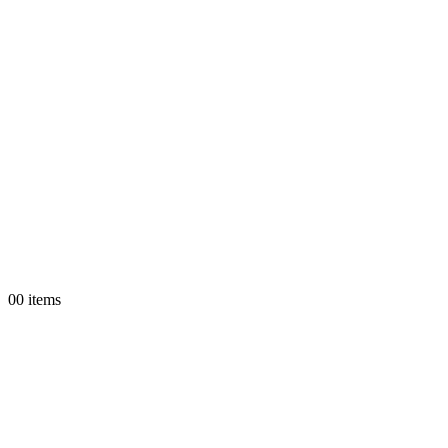
0
0 items