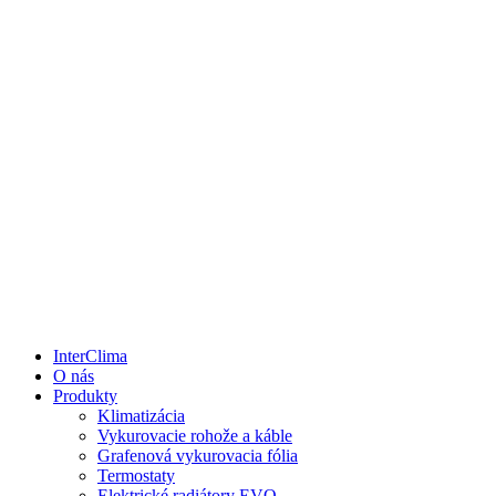
InterClima
O nás
Produkty
Klimatizácia
Vykurovacie rohože a káble
Grafenová vykurovacia fólia
Termostaty
Elektrické radiátory EVO