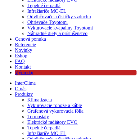
Tepelné čerpadlá
Infražiariče MO-EL
Odvlhčovače a čističky vzduchu
Ohrievače Toyotomi
Vykurovacie kvapaliny Toyotomi
Náhradné diely a príslušenstvo
Cenová ponuka
Referencie
Novinky
Eshop
FAQ
Kontakt
Výpredaj
InterClima
O nás
Produkty
Klimatizácia
Vykurovacie rohože a káble
Grafenová vykurovacia fólia
Termostaty
Elektrické radiátory EVO
Tepelné čerpadlá
Infražiariče MO-EL
Odvlhčovače a čističky vzduchu