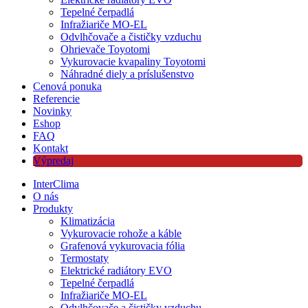
Tepelné čerpadlá
Infražiariče MO-EL
Odvlhčovače a čističky vzduchu
Ohrievače Toyotomi
Vykurovacie kvapaliny Toyotomi
Náhradné diely a príslušenstvo
Cenová ponuka
Referencie
Novinky
Eshop
FAQ
Kontakt
Výpredaj
InterClima
O nás
Produkty
Klimatizácia
Vykurovacie rohože a káble
Grafenová vykurovacia fólia
Termostaty
Elektrické radiátory EVO
Tepelné čerpadlá
Infražiariče MO-EL
Odvlhčovače a čističky vzduchu