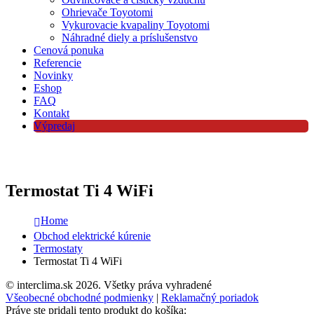
Ohrievače Toyotomi
Vykurovacie kvapaliny Toyotomi
Náhradné diely a príslušenstvo
Cenová ponuka
Referencie
Novinky
Eshop
FAQ
Kontakt
Výpredaj
Termostat Ti 4 WiFi
Home
Obchod elektrické kúrenie
Termostaty
Termostat Ti 4 WiFi
© interclima.sk 2026. Všetky práva vyhradené
Všeobecné obchodné podmienky
|
Reklamačný poriadok
Práve ste pridali tento produkt do košíka: