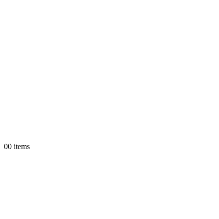
0
0 items