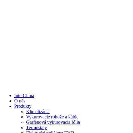
InterClima
O nás
Produkty
Klimatizácia
Vykurovacie rohože a káble
Grafenová vykurovacia fólia
Termostaty
Elektrické radiátory EVO