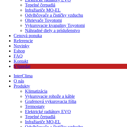
Tepelné čerpadlá
Infražiariče MO-EL
Odvlhčovače a čističky vzduchu
Ohrievače Toyotomi
Vykurovacie kvapaliny Toyotomi
Náhradné diely a príslušenstvo
Cenová ponuka
Referencie
Novinky
Eshop
FAQ
Kontakt
Výpredaj
InterClima
O nás
Produkty
Klimatizácia
Vykurovacie rohože a káble
Grafenová vykurovacia fólia
Termostaty
Elektrické radiátory EVO
Tepelné čerpadlá
Infražiariče MO-EL
Odvlhčovače a čističky vzduchu