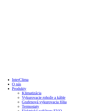
InterClima
O nás
Produkty
Klimatizácia
Vykurovacie rohože a káble
Grafenová vykurovacia fólia
Termostaty
Elektrické radiátory EVO