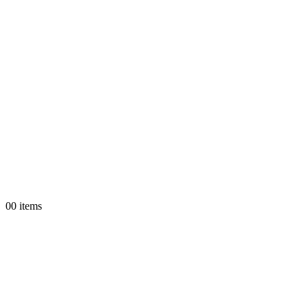
0
0 items