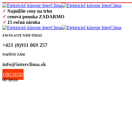
✓
Najnižšie ceny na trhu
✓
cenová ponuka ZADARMO
✓
15 ročná záruka
ZAVOLAJTE NÁM TERAZ
+421 (0)911 069 257
NAPÍŠTE NÁM
info@interclima.sk
OBCHOD
0
0 items