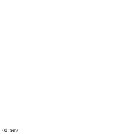
0
0 items