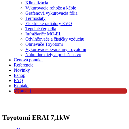
Klimatizácia
Vykurovacie rohože a káble
Grafenová vykurovacia fólia
Termostaty
Elektrické radiátory EVO
Tepelné čerpadlá
Infražiariče MO-EL
Odvlhčovače a čističky vzduchu
Ohrievače Toyotomi
Vykurovacie kvapaliny Toyotomi
Náhradné diely a príslušenstvo
Cenová ponuka
Referencie
Novinky
Eshop
FAQ
Kontakt
Výpredaj
Toyotomi ERAI 7,1kW