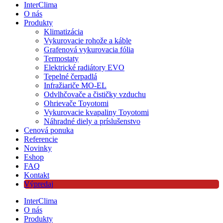
InterClima
O nás
Produkty
Klimatizácia
Vykurovacie rohože a káble
Grafenová vykurovacia fólia
Termostaty
Elektrické radiátory EVO
Tepelné čerpadlá
Infražiariče MO-EL
Odvlhčovače a čističky vzduchu
Ohrievače Toyotomi
Vykurovacie kvapaliny Toyotomi
Náhradné diely a príslušenstvo
Cenová ponuka
Referencie
Novinky
Eshop
FAQ
Kontakt
Výpredaj
InterClima
O nás
Produkty