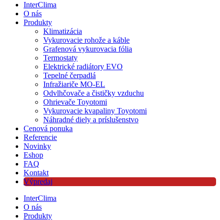
InterClima
O nás
Produkty
Klimatizácia
Vykurovacie rohože a káble
Grafenová vykurovacia fólia
Termostaty
Elektrické radiátory EVO
Tepelné čerpadlá
Infražiariče MO-EL
Odvlhčovače a čističky vzduchu
Ohrievače Toyotomi
Vykurovacie kvapaliny Toyotomi
Náhradné diely a príslušenstvo
Cenová ponuka
Referencie
Novinky
Eshop
FAQ
Kontakt
Výpredaj
InterClima
O nás
Produkty