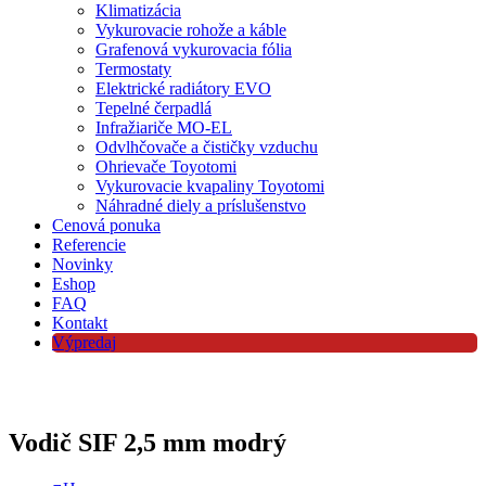
Klimatizácia
Vykurovacie rohože a káble
Grafenová vykurovacia fólia
Termostaty
Elektrické radiátory EVO
Tepelné čerpadlá
Infražiariče MO-EL
Odvlhčovače a čističky vzduchu
Ohrievače Toyotomi
Vykurovacie kvapaliny Toyotomi
Náhradné diely a príslušenstvo
Cenová ponuka
Referencie
Novinky
Eshop
FAQ
Kontakt
Výpredaj
Vodič SIF 2,5 mm modrý