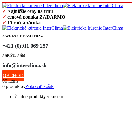
✓
Najnižšie ceny na trhu
✓
cenová ponuka ZADARMO
✓
15 ročná záruka
ZAVOLAJTE NÁM TERAZ
+421 (0)911 069 257
NAPÍŠTE NÁM
info@interclima.sk
OBCHOD
0
0 items
0 produktov
Zobraziť košík
Žiadne produkty v košíku.