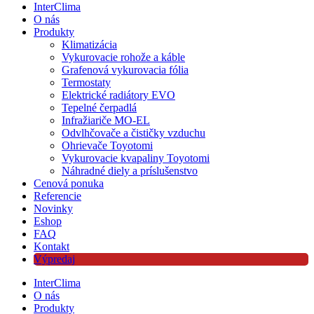
InterClima
O nás
Produkty
Klimatizácia
Vykurovacie rohože a káble
Grafenová vykurovacia fólia
Termostaty
Elektrické radiátory EVO
Tepelné čerpadlá
Infražiariče MO-EL
Odvlhčovače a čističky vzduchu
Ohrievače Toyotomi
Vykurovacie kvapaliny Toyotomi
Náhradné diely a príslušenstvo
Cenová ponuka
Referencie
Novinky
Eshop
FAQ
Kontakt
Výpredaj
InterClima
O nás
Produkty