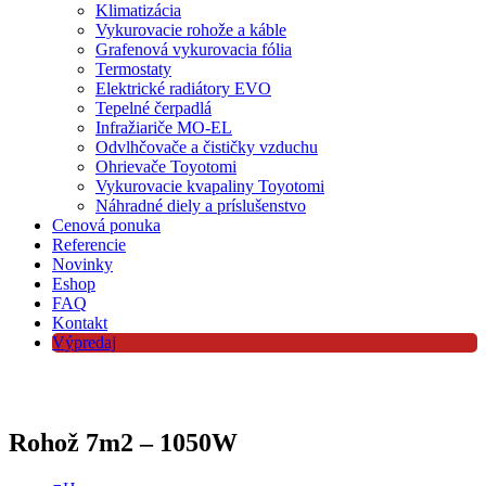
Klimatizácia
Vykurovacie rohože a káble
Grafenová vykurovacia fólia
Termostaty
Elektrické radiátory EVO
Tepelné čerpadlá
Infražiariče MO-EL
Odvlhčovače a čističky vzduchu
Ohrievače Toyotomi
Vykurovacie kvapaliny Toyotomi
Náhradné diely a príslušenstvo
Cenová ponuka
Referencie
Novinky
Eshop
FAQ
Kontakt
Výpredaj
Rohož 7m2 – 1050W