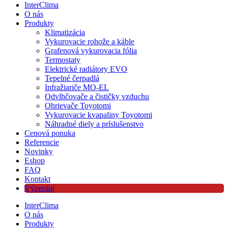
InterClima
O nás
Produkty
Klimatizácia
Vykurovacie rohože a káble
Grafenová vykurovacia fólia
Termostaty
Elektrické radiátory EVO
Tepelné čerpadlá
Infražiariče MO-EL
Odvlhčovače a čističky vzduchu
Ohrievače Toyotomi
Vykurovacie kvapaliny Toyotomi
Náhradné diely a príslušenstvo
Cenová ponuka
Referencie
Novinky
Eshop
FAQ
Kontakt
Výpredaj
InterClima
O nás
Produkty