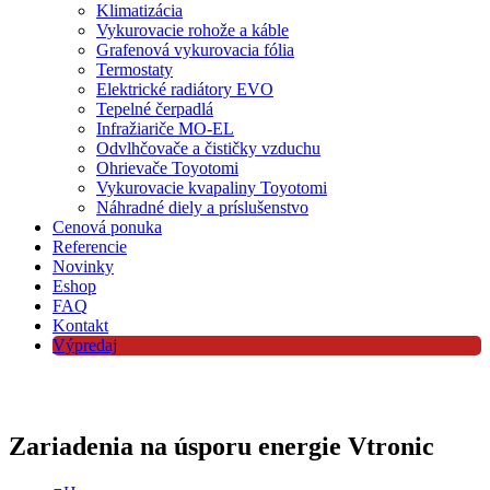
Klimatizácia
Vykurovacie rohože a káble
Grafenová vykurovacia fólia
Termostaty
Elektrické radiátory EVO
Tepelné čerpadlá
Infražiariče MO-EL
Odvlhčovače a čističky vzduchu
Ohrievače Toyotomi
Vykurovacie kvapaliny Toyotomi
Náhradné diely a príslušenstvo
Cenová ponuka
Referencie
Novinky
Eshop
FAQ
Kontakt
Výpredaj
Zariadenia na úsporu energie Vtronic