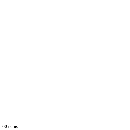
0
0 items