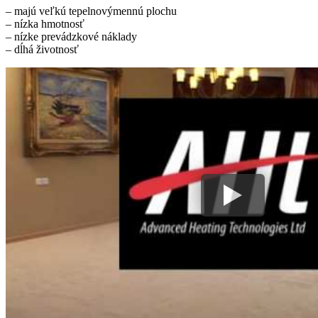
– majú veľkú tepelnovýmennú plochu
– nízka hmotnosť
– nízke prevádzkové náklady
– dĺhá životnosť