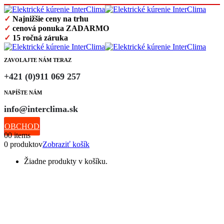
✓
Najnižšie ceny na trhu
✓
cenová ponuka ZADARMO
✓
15 ročná záruka
ZAVOLAJTE NÁM TERAZ
+421 (0)911 069 257
NAPÍŠTE NÁM
info@interclima.sk
OBCHOD
0
0 items
0 produktov
Zobraziť košík
Žiadne produkty v košíku.