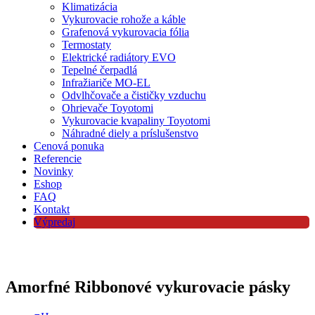
Klimatizácia
Vykurovacie rohože a káble
Grafenová vykurovacia fólia
Termostaty
Elektrické radiátory EVO
Tepelné čerpadlá
Infražiariče MO-EL
Odvlhčovače a čističky vzduchu
Ohrievače Toyotomi
Vykurovacie kvapaliny Toyotomi
Náhradné diely a príslušenstvo
Cenová ponuka
Referencie
Novinky
Eshop
FAQ
Kontakt
Výpredaj
Amorfné Ribbonové vykurovacie pásky