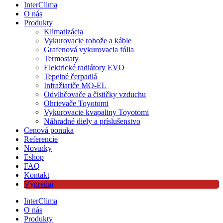
InterClima
O nás
Produkty
Klimatizácia
Vykurovacie rohože a káble
Grafenová vykurovacia fólia
Termostaty
Elektrické radiátory EVO
Tepelné čerpadlá
Infražiariče MO-EL
Odvlhčovače a čističky vzduchu
Ohrievače Toyotomi
Vykurovacie kvapaliny Toyotomi
Náhradné diely a príslušenstvo
Cenová ponuka
Referencie
Novinky
Eshop
FAQ
Kontakt
Výpredaj
InterClima
O nás
Produkty