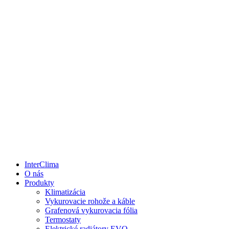
InterClima
O nás
Produkty
Klimatizácia
Vykurovacie rohože a káble
Grafenová vykurovacia fólia
Termostaty
Elektrické radiátory EVO