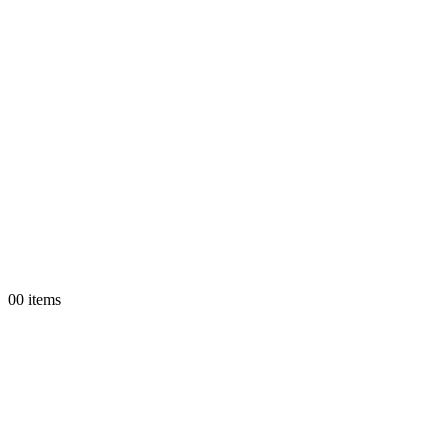
0
0 items