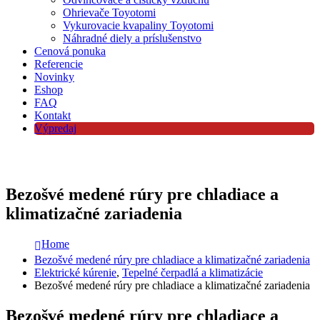
Ohrievače Toyotomi
Vykurovacie kvapaliny Toyotomi
Náhradné diely a príslušenstvo
Cenová ponuka
Referencie
Novinky
Eshop
FAQ
Kontakt
Výpredaj
Bezošvé medené rúry pre chladiace a
klimatizačné zariadenia
Home
Bezošvé medené rúry pre chladiace a klimatizačné zariadenia
Elektrické kúrenie
,
Tepelné čerpadlá a klimatizácie
Bezošvé medené rúry pre chladiace a klimatizačné zariadenia
Bezošvé medené rúry pre chladiace a