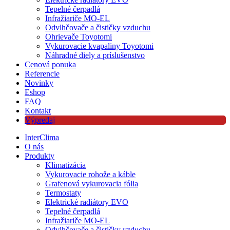
Tepelné čerpadlá
Infražiariče MO-EL
Odvlhčovače a čističky vzduchu
Ohrievače Toyotomi
Vykurovacie kvapaliny Toyotomi
Náhradné diely a príslušenstvo
Cenová ponuka
Referencie
Novinky
Eshop
FAQ
Kontakt
Výpredaj
InterClima
O nás
Produkty
Klimatizácia
Vykurovacie rohože a káble
Grafenová vykurovacia fólia
Termostaty
Elektrické radiátory EVO
Tepelné čerpadlá
Infražiariče MO-EL
Odvlhčovače a čističky vzduchu