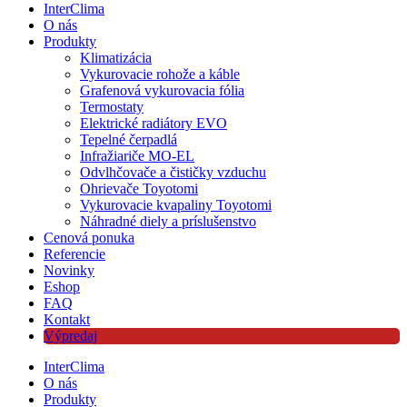
InterClima
O nás
Produkty
Klimatizácia
Vykurovacie rohože a káble
Grafenová vykurovacia fólia
Termostaty
Elektrické radiátory EVO
Tepelné čerpadlá
Infražiariče MO-EL
Odvlhčovače a čističky vzduchu
Ohrievače Toyotomi
Vykurovacie kvapaliny Toyotomi
Náhradné diely a príslušenstvo
Cenová ponuka
Referencie
Novinky
Eshop
FAQ
Kontakt
Výpredaj
InterClima
O nás
Produkty