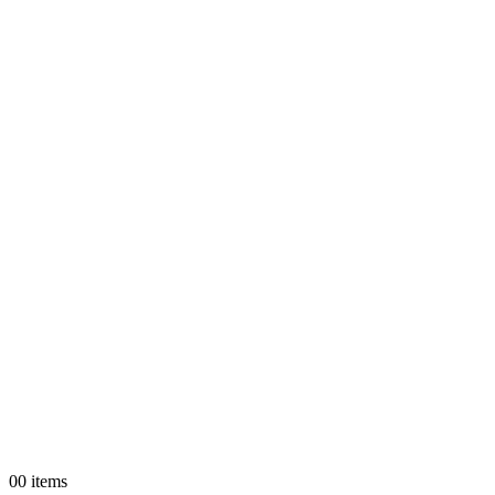
0
0 items