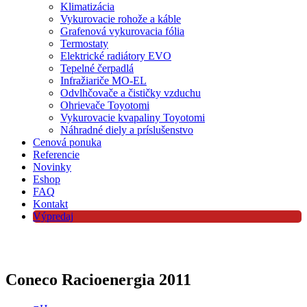
Klimatizácia
Vykurovacie rohože a káble
Grafenová vykurovacia fólia
Termostaty
Elektrické radiátory EVO
Tepelné čerpadlá
Infražiariče MO-EL
Odvlhčovače a čističky vzduchu
Ohrievače Toyotomi
Vykurovacie kvapaliny Toyotomi
Náhradné diely a príslušenstvo
Cenová ponuka
Referencie
Novinky
Eshop
FAQ
Kontakt
Výpredaj
Coneco Racioenergia 2011