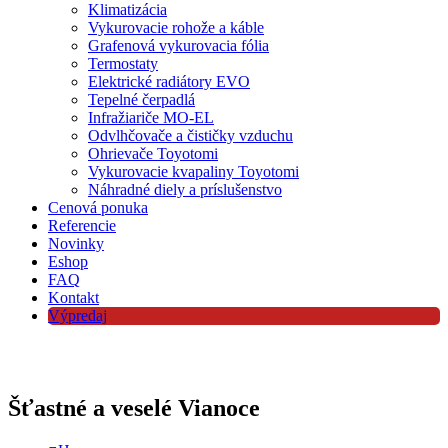
Klimatizácia
Vykurovacie rohože a káble
Grafenová vykurovacia fólia
Termostaty
Elektrické radiátory EVO
Tepelné čerpadlá
Infražiariče MO-EL
Odvlhčovače a čističky vzduchu
Ohrievače Toyotomi
Vykurovacie kvapaliny Toyotomi
Náhradné diely a príslušenstvo
Cenová ponuka
Referencie
Novinky
Eshop
FAQ
Kontakt
Výpredaj
Šťastné a veselé Vianoce