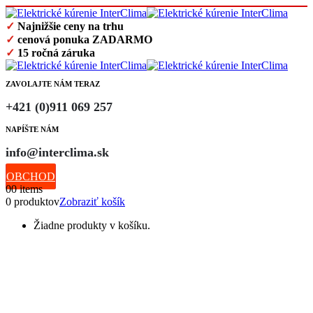
✓
Najnižšie ceny na trhu
✓
cenová ponuka ZADARMO
✓
15 ročná záruka
ZAVOLAJTE NÁM TERAZ
+421 (0)911 069 257
NAPÍŠTE NÁM
info@interclima.sk
OBCHOD
0
0 items
0 produktov
Zobraziť košík
Žiadne produkty v košíku.