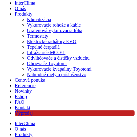
InterClima
O nás
Produkty
Klimatizácia
Vykurovacie rohože a káble
Grafenová vykurovacia fólia
Termostaty
Elektrické radiátory EVO
Tepelné čerpadlá
Infražiariče MO-EL
Odvlhčovače a čističky vzduchu
Ohrievače Toyotomi
Vykurovacie kvapaliny Toyotomi
Náhradné diely a príslušenstvo
Cenová ponuka
Referencie
Novinky
Eshop
FAQ
Kontakt
Výpredaj
InterClima
O nás
Produkty