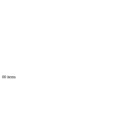
0
0 items