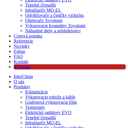
Tepelné čerpadlá
Infražiariče MO-EL
Odvlhčovače a čističky vzduchu
Ohrievače Toyotomi
Vykurovacie kvapaliny Toyotomi
Náhradné diely a príslušenstvo
Cenová ponuka
Referencie
Novinky
Eshop
FAQ
Kontakt
Výpredaj
InterClima
O nás
Produkty
Klimatizácia
Vykurovacie rohože a káble
Grafenová vykurovacia fólia
Termostaty
Elektrické radiátory EVO
Tepelné čerpadlá
Infražiariče MO-EL
Odvlhčovače a čističky vzduchu