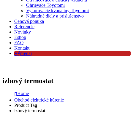
Ohrievače Toyotomi
Vykurovacie kvapaliny Toyotomi
Náhradné diely a príslušenstvo
Cenová ponuka
Referencie
Novinky
Eshop
FAQ
Kontakt
Výpredaj
izbový termostat
Home
Obchod elektrické kúrenie
Product Tag -
izbový termostat