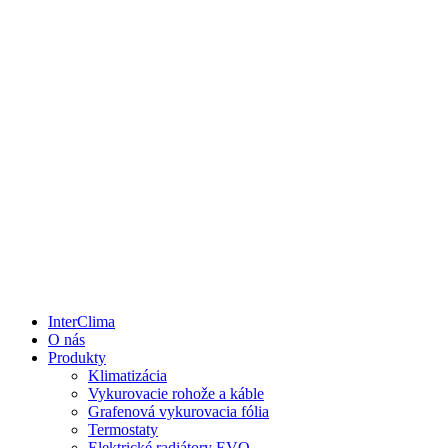
InterClima
O nás
Produkty
Klimatizácia
Vykurovacie rohože a káble
Grafenová vykurovacia fólia
Termostaty
Elektrické radiátory EVO